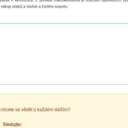
optávek v ekonomice. Z pohledu makroekonomie je součtem spotřebních vý
 nákup statků a služeb a čistého exportu.
A chcete se vědět o každém dalším?
Sledujte: