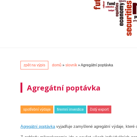
zpět na výpis
domů
»
slovník
» Agregátní poptávka
Agregátní poptávka
spotřební výdaje
firemní investice
čistý export
Agregátní poptávka
vyjadřuje zamyšlené agregátní výdaje, které c