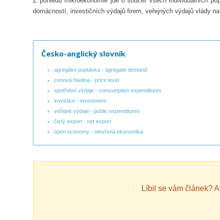
Z pohledu mikroekonomie jde o součet všech individuálních p
domácností, investičních výdajů firem, veřejných výdajů vlády na
Česko-anglický slovník
agregátní poptávka - agregate demand
cenová hladina - price level
spotřební výdaje - consumption expenditures
investice - investment
veřejné výdaje - public expenditures
čistý export - net export
open economy - otevřená ekonomika
Líbil se vám článek? 