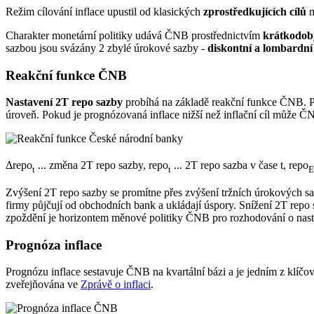
Režim cílování inflace upustil od klasických
zprostředkujících cílů
m
Charakter monetární politiky udává ČNB prostřednictvím
krátkodob
sazbou jsou svázány 2 zbylé úrokové sazby -
diskontní a lombardní
Reakční funkce ČNB
Nastavení 2T repo sazby
probíhá na základě reakční funkce ČNB. P
úroveň. Pokud je prognózovaná inflace nižší než inflační cíl může Č
Δrepo
... změna 2T repo sazby, repo
... 2T repo sazba v čase t, repo
t
t
E
Zvýšení 2T repo sazby se promítne přes zvýšení tržních úrokových 
firmy půjčují od obchodních bank a ukládají úspory. Snížení 2T repo
zpoždění je horizontem měnové politiky ČNB pro rozhodování o nas
Prognóza inflace
Prognózu inflace sestavuje ČNB na kvartální bázi a je jedním z klíč
zveřejňována ve
Zprávě o inflaci
.