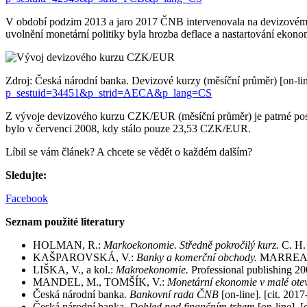
V období podzim 2013 a jaro 2017 ČNB intervenovala na devizovém
uvolnění monetární politiky byla hrozba deflace a nastartování ekono
Zdroj: Česká národní banka. Devizové kurzy (měsíční průměr) [on-l
p_sestuid=34451&p_strid=AECA&p_lang=CS
Z vývoje devizového kurzu CZK/EUR (měsíční průměr) je patrné pos
bylo v červenci 2008, kdy stálo pouze 23,53 CZK/EUR.
Líbil se vám článek? A chcete se vědět o každém dalším?
Sledujte:
Facebook
Seznam použité literatury
HOLMAN, R.:
Markoekonomie. Středně pokročilý kurz.
C. H.
KAŠPAROVSKÁ, V.:
Banky a komerční obchody.
MARREAL S
LIŠKA, V., a kol.:
Makroekonomie.
Professional publishing 20
MANDEL, M., TOMŠÍK, V.:
Monetární ekonomie v malé ote
Česká národní banka.
Bankovní rada ČNB
[on-line]. [cit. 2
Česká národní banka.
Dohled nad finančním trhem
[on-line]. 