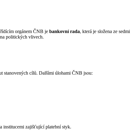
ím řídícím orgánem ČNB je
bankovní rada
, která je složena ze sedmi
na politických vlivech.
t stanovených cílů. Dalšími úlohami ČNB jsou:
stitucemi zajišťující platební styk.