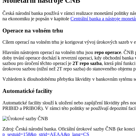
Monetární nástroje ČNB
Česká národní banka používá v rámci realizace monetární politiky nás
na ekonomiku je popsán v kapitole
Centrální banka a nástroje monetár
Operace na volném trhu
Cílem operací na volném trhu je korigovat vývoj úrokových sazeb v e
Hlavním nástrojem operací na volném trhu jsou
repo operace
. ČNB p
doby trvání operace dochází k reverzní operaci, kdy obchodní banka v
sazbou pro úročení těchto operací je
2T repo sazba
, která plní funkc
úrokovou sazbou (nižní než 2T repo sazba) do stanoveného objemu pr
Vzhledem k dlouhodobému přebytku likvidity v bankovním sytému se r
Automatické facility
Automatické facility slouží k uložení nebo zapůjčení likvidity přes 
PRIBID a PRIBOR). V rámci této politiky se používají depozitní facilit
Zdroj: Česká národní banka. Oficiální úrokové sazby ČNB (ke konci
p_sestuid=158&p_strid=AEAA&p_lang=CS