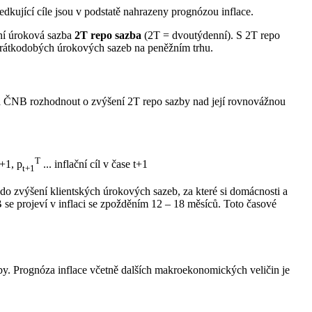
edkující cíle jsou v podstatě nahrazeny prognózou inflace.
itní úroková sazba
2T repo sazba
(2T = dvoutýdenní). S 2T repo
 krátkodobých úrokových sazeb na peněžním trhu.
a ČNB rozhodnout o zvýšení 2T repo sazby nad její rovnovážnou
T
t+1, p
... inflační cíl v čase t+1
t+1
 zvýšení klientských úrokových sazeb, za které si domácnosti a
se projeví v inflaci se zpožděním 12 – 18 měsíců. Toto časové
by. Prognóza inflace včetně dalších makroekonomických veličin je