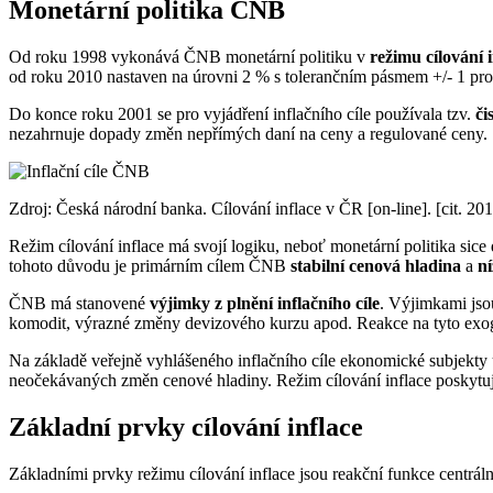
Monetární politika ČNB
Od roku 1998 vykonává ČNB monetární politiku v
režimu cílování i
od roku 2010 nastaven na úrovni 2 % s tolerančním pásmem +/- 1 pro
Do konce roku 2001 se pro vyjádření inflačního cíle používala tzv.
či
nezahrnuje dopady změn nepřímých daní na ceny a regulované ceny.
Zdroj: Česká národní banka. Cílování inflace v ČR [on-line]. [cit.
Režim cílování inflace má svojí logiku, neboť monetární politika sic
tohoto důvodu je primárním cílem ČNB
stabilní cenová hladina
a
ní
ČNB má stanovené
výjimky z plnění inflačního cíle
. Výjimkami jso
komodit, výrazné změny devizového kurzu apod. Reakce na tyto exog
Na základě veřejně vyhlášeného inflačního cíle ekonomické subjekty ut
neočekávaných změn cenové hladiny. Režim cílování inflace poskytuj
Základní prvky cílování inflace
Základními prvky režimu cílování inflace jsou reakční funkce centrální