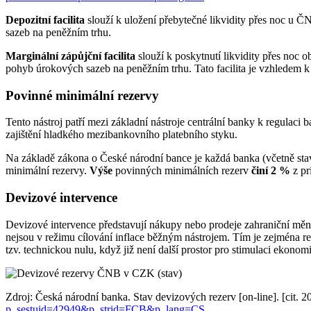
Depozitní facilita
slouží k uložení přebytečné likvidity přes noc u Č
sazeb na peněžním trhu.
Marginální zápůjční facilita
slouží k poskytnutí likvidity přes noc 
pohyb úrokových sazeb na peněžním trhu. Tato facilita je vzhledem
Povinné minimální rezervy
Tento nástroj patří mezi základní nástroje centrální banky k regula
zajištění hladkého mezibankovního platebního styku.
Na základě zákona o České národní bance je každá banka (včetně sta
minimální rezervy.
Výše
povinných minimálních rezerv
činí 2 %
z pr
Devizové intervence
Devizové intervence představují nákupy nebo prodeje zahraniční měn
nejsou v režimu cílování inflace běžným nástrojem. Tím je zejména r
tzv. technickou nulu, když již není další prostor pro stimulaci ekonom
Zdroj: Česká národní banka. Stav devizových rezerv [on-line]. [cit
p_sestuid=42949&p_strid=FCB&p_lang=CS