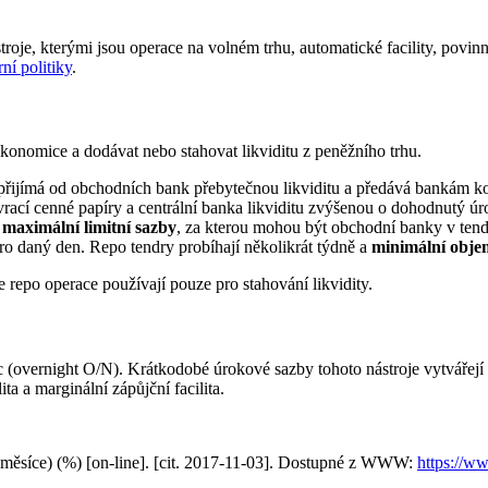
troje, kterými jsou operace na volném trhu, automatické facility, povin
ní politiky
.
konomice a dodávat nebo stahovat likviditu z peněžního trhu.
řijímá od obchodních bank přebytečnou likviditu a předává bankám kol
rací cenné papíry a centrální banka likviditu zvýšenou o dohodnutý úr
i
maximální limitní sazby
, za kterou mohou být obchodní banky v ten
o daný den. Repo tendry probíhají několikrát týdně a
minimální obje
epo operace používají pouze pro stahování likvidity.
noc (overnight O/N). Krátkodobé úrokové sazby tohoto nástroje vytváře
a a marginální zápůjční facilita.
 měsíce) (%) [on-line]. [cit. 2017-11-03]. Dostupné z WWW:
https:/