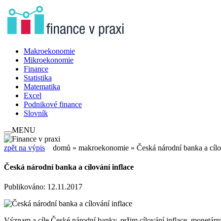
Makroekonomie
Mikroekonomie
Finance
Statistika
Matematika
Excel
Podnikové finance
Slovník
MENU
zpět na výpis
domů
»
makroekonomie
» Česká národní banka a cílo
Česká národní banka a cílování inflace
Publikováno: 12.11.2017
Význam a cíle České národní banky, režim cílování inflace, monetárn