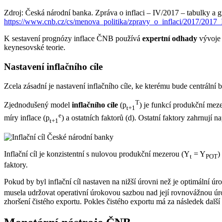
Zdroj: Česká národní banka. Zpráva o inflaci – IV/2017 – tabulky a g
https://www.cnb.cz/cs/menova_politika/zpravy_o_inflaci/2017/2017
K sestavení prognózy inflace ČNB používá
expertní odhady
vývoje
keynesovské teorie.
Nastavení inflačního cíle
Zcela zásadní je nastavení inflačního cíle, ke kterému bude centrál
T
Zjednodušený model
inflačního cíle
(p
) je funkcí produkční meze
t+1
e
míry inflace (p
) a ostatních faktorů (d). Ostatní faktory zahrnují 
t+1
Inflační cíl je konzistentní s nulovou produkční mezerou (Y
= Y
)
t
POT
faktory.
Pokud by byl inflační cíl nastaven na nižší úrovni než je optimální 
musela udržovat operativní úrokovou sazbou nad její rovnovážnou úr
zhoršení čistého exportu. Pokles čistého exportu má za následek dalš