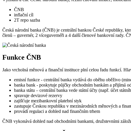
ČNB
inflační cíl
2T repo sazba
Česká národní banka (ČNB) je centrální bankou České republiky, kt
členů – guvernér, 2 víceguvernéři a 4 další členové bankovní rady. ČN
Funkce ČNB
Jako vrcholná měnová a finanční instituce plní celou řadu funkcí. Hla
emisní funkce - centrální banka vydává do oběhu oběživo (mi
banka bank - poskytuje půjčky obchodním bankám a přijímá od
banka státu – centrální banka vede státní účty (např. účet státní
spravuje devizové rezervy
zajišťuje mezibankovní platební styk
zastupuje Českou republiku v mezinárodních měnových a finanč
provádí regulaci a dohled nad finančním trhem
ČNB vykonává dohled nad obchodními bankami, družstevními záložnami