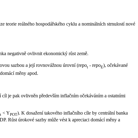
éze teorie reálného hospodářského cyklu a nominálních strnulostí nové
nka negativně ovlivnit ekonomický růst země.
kovou sazbou a její rovnovážnou úrovní (repo
- repo
), očekávané
t
E
zu domácí měny apod.
ní cíl je pak ovlivněn především inflačním očekáváním a ostatními
< Y
). K dosažení takového inflačního cíle by centrální banka
t
POT
HDP. Růst úrokové sazby může vést k apreciaci domácí měny a