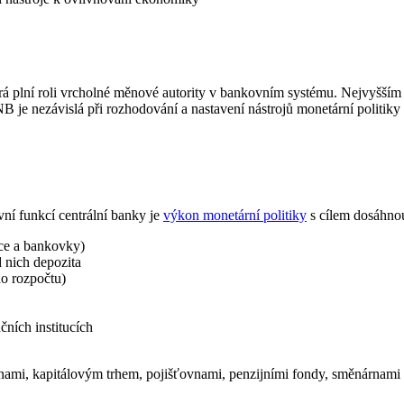
erá plní roli vrcholné měnové autority v bankovním systému. Nejvyšš
B je nezávislá při rozhodování a nastavení nástrojů monetární politiky 
vní funkcí centrální banky je
výkon monetární politiky
s cílem dosáhnou
nce a bankovky)
 nich depozita
ho rozpočtu)
ních institucích
, kapitálovým trhem, pojišťovnami, penzijními fondy, směnárnami a in