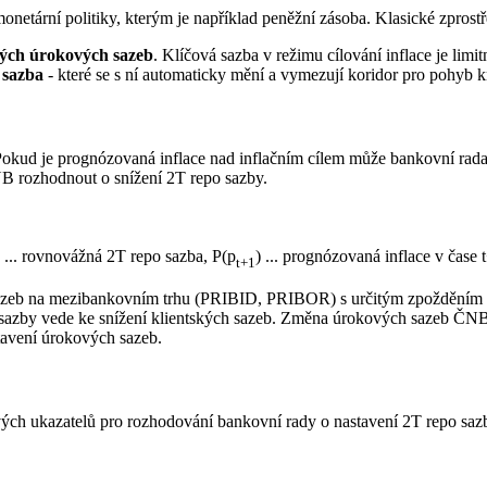
onetární politiky, kterým je například peněžní zásoba. Klasické zprostř
ých úrokových sazeb
. Klíčová sazba v režimu cílování inflace je lim
 sazba
- které se s ní automaticky mění a vymezují koridor pro pohyb
okud je prognózovaná inflace nad inflačním cílem může bankovní rad
NB rozhodnout o snížení 2T repo sazby.
... rovnovážná 2T repo sazba, P(p
) ... prognózovaná inflace v čase 
t+1
sazeb na mezibankovním trhu (PRIBID, PRIBOR) s určitým zpožděním do
 sazby vede ke snížení klientských sazeb. Změna úrokových sazeb ČNB 
tavení úrokových sazeb.
ových ukazatelů pro rozhodování bankovní rady o nastavení 2T repo saz