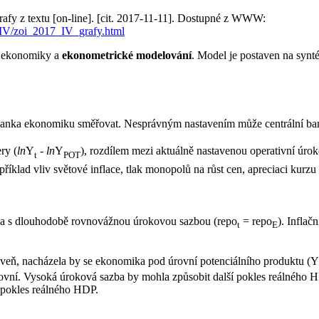
rafy z textu [on-line]. [cit. 2017-11-11]. Dostupné z WWW:
_IV/zoi_2017_IV_grafy.html
 ekonomiky a
ekonometrické modelování
. Model je postaven na synt
ní banka ekonomiku směřovat. Nesprávným nastavením může centrální ba
ry (
ln
Y
-
ln
Y
), rozdílem mezi aktuálně nastavenou operativní úro
t
POT
například vliv světové inflace, tlak monopolů na růst cen, apreciaci kur
 a s dlouhodobě rovnovážnou úrokovou sazbou (repo
= repo
). Inflač
t
E
úroveň, nacházela by se ekonomika pod úrovní potenciálního produktu (Y
ovní. Vysoká úroková sazba by mohla způsobit další pokles reálného 
í pokles reálného HDP.