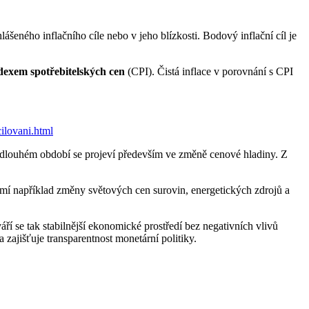
ášeného inflačního cíle nebo v jeho blízkosti. Bodový inflační cíl je
dexem spotřebitelských cen
(CPI). Čistá inflace v porovnání s CPI
ilovani.html
 v dlouhém období se projeví především ve změně cenové hladiny. Z
í například změny světových cen surovin, energetických zdrojů a
ří se tak stabilnější ekonomické prostředí bez negativních vlivů
jišťuje transparentnost monetární politiky.