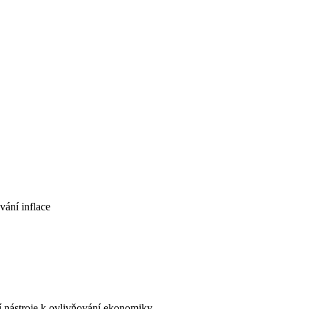
vání inflace
í nástroje k ovlivňování ekonomiky