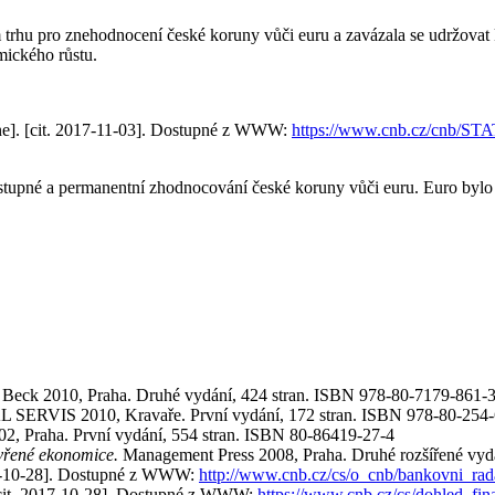
 trhu pro znehodnocení české koruny vůči euru a zavázala se udržo
mického růstu.
ine]. [cit. 2017-11-03]. Dostupné z WWW:
https://www.cnb.cz/cn
tupné a permanentní zhodnocování české koruny vůči euru. Euro bylo
 Beck 2010, Praha. Druhé vydání, 424 stran. ISBN 978-80-7179-861-
ERVIS 2010, Kravaře. První vydání, 172 stran. ISBN 978-80-254-
02, Praha. První vydání, 554 stran. ISBN 80-86419-27-4
vřené ekonomice.
Management Press 2008, Praha. Druhé rozšířené vyd
017-10-28]. Dostupné z WWW:
http://www.cnb.cz/cs/o_cnb/bankovni_rad
[cit. 2017-10-28]. Dostupné z WWW:
https://www.cnb.cz/cs/dohled_fin