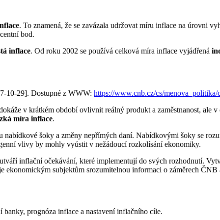
nflace
. To znamená, že se zavázala udržovat míru inflace na úrovni vyhl
centní bod.
stá inflace
. Od roku 2002 se používá celková míra inflace vyjádřená
in
 2017-10-29]. Dostupné z WWW:
https://www.cnb.cz/cs/menova_politika/c
e dokáže v krátkém období ovlivnit reálný produkt a zaměstnanost, ale
zká míra inflace
.
u nabídkové šoky a změny nepřímých daní. Nabídkovými šoky se rozum
enní vlivy by mohly vyústit v nežádoucí rozkolísání ekonomiky.
váří inflační očekávání, které implementují do svých rozhodnutí. Vytvá
e ekonomickým subjektům srozumitelnou informaci o záměrech ČNB a za
 banky, prognóza inflace a nastavení inflačního cíle.