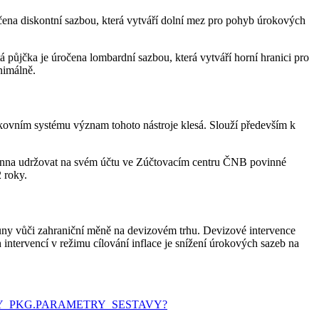
očena diskontní sazbou, která vytváří dolní mez pro pohyb úrokových
 půjčka je úročena lombardní sazbou, která vytváří horní hranici pro
nimálně.
nkovním systému význam tohoto nástroje klesá. Slouží především k
ovinna udržovat na svém účtu ve Zúčtovacím centru ČNB povinné
 roky.
uny vůči zahraniční měně na devizovém trhu. Devizové intervence
ntervencí v režimu cílování inflace je snížení úrokových sazeb na
ARADY_PKG.PARAMETRY_SESTAVY?