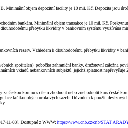
NB. Minimální objem depozitní facility je 10 mil. Kč. Depozita jsou úr
obchodním bankám. Minimální objem transakce je 10 mil. Kč. Poskytnutá
 k dlouhodobému přebytku likvidity v bankovním systému využívána mi
ci bankovních rezerv. Vzhledem k dlouhodobému přebytku likvidity v ba
vebních spořitelen), pobočka zahraniční banky, družstevní záložna p
imárních vkladů nebankovních subjektů, jejichž splatnost nepřevyšuje 2
y za českou korunu s cílem zhodnotit nebo znehodnotit kurs české kor
egulace krátkodobých úrokových sazeb. Důvodem k použití devizových i
iky.
. 2017-11-03]. Dostupné z WWW:
https://www.cnb.cz/cnb/STAT.