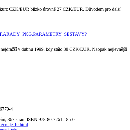
vat kurz CZK/EUR blízko úrovně 27 CZK/EUR. Důvodem pro další
b/STAT.ARADY_PKG.PARAMETRY_SESTAVY?
 nejdražší v dubnu 1999, kdy stálo 38 CZK/EUR. Naopak nejlevnější
3
6779-4
ání, 367 stran. ISBN 978-80-7261-185-0
a/co_je_br.html
ancni_trh/