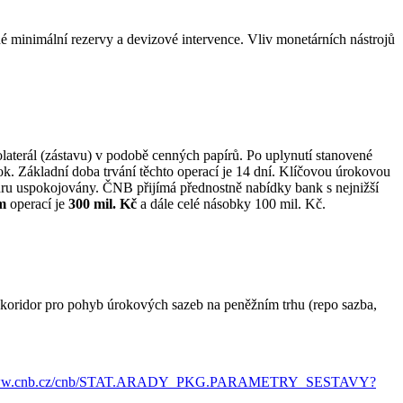
né minimální rezervy a devizové intervence. Vliv monetárních nástrojů
aterál (zástavu) v podobě cenných papírů. Po uplynutí stanovené
ok. Základní doba trvání těchto operací je 14 dní. Klíčovou úrokovou
dru uspokojovány. ČNB přijímá přednostně nabídky bank s nejnižší
m
operací je
300 mil. Kč
a dále celé násobky 100 mil. Kč.
jí koridor pro pohyb úrokových sazeb na peněžním trhu (repo sazba,
/www.cnb.cz/cnb/STAT.ARADY_PKG.PARAMETRY_SESTAVY?