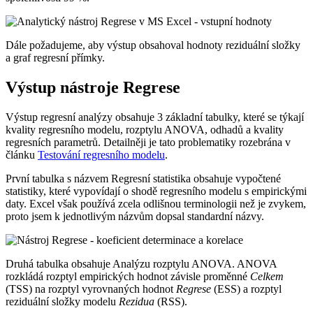
Dále požadujeme, aby výstup obsahoval hodnoty reziduální složky
a graf regresní přímky.
Výstup nástroje Regrese
Výstup regresní analýzy obsahuje 3 základní tabulky, které se týkají
kvality regresního modelu, rozptylu ANOVA, odhadů a kvality
regresních parametrů. Detailněji je tato problematiky rozebrána v
článku
Testování regresního modelu
.
První tabulka s názvem
Regresní statistika
obsahuje vypočtené
statistiky, které vypovídají o shodě regresního modelu s empirickými
daty. Excel však používá zcela odlišnou terminologii než je zvykem,
proto jsem k jednotlivým názvům dopsal standardní názvy.
Druhá tabulka obsahuje
Analýzu rozptylu ANOVA
. ANOVA
rozkládá rozptyl empirických hodnot závisle proměnné
Celkem
(TSS) na rozptyl vyrovnaných hodnot
Regrese
(ESS) a rozptyl
reziduální složky modelu
Rezidua
(RSS).