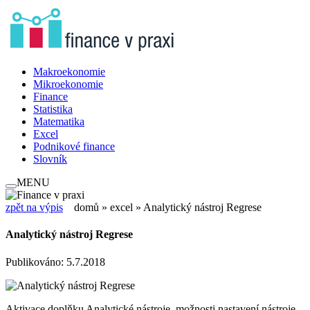
Makroekonomie
Mikroekonomie
Finance
Statistika
Matematika
Excel
Podnikové finance
Slovník
MENU
zpět na výpis
domů
»
excel
» Analytický nástroj Regrese
Analytický nástroj Regrese
Publikováno: 5.7.2018
Aktivace doplňku Analytické nástroje, možnosti nastavení nástroje