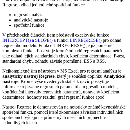
Regrese, odhad jednoduché spotřební funkce
regresní analýza
analytické nástroje
spotřební funkce
V předchozích článcích jsem představil excelovske funkce
INTERCEPT() a SLOPE()
a funkci
LINREGRESE()
pro odhad
regresního modelu. Funkce LINREGRESE() je již poměrně
komplexní funkcí. Poskytuje kromě odhadů regresních parametrů
také odhad jejich standardních chyb, koeficient determinace, F-test,
standardní chybu odhadu závisle proměnné, ESS a RSS.
Nejkomplexnějším nástrojem v MS Excel pro regresní analýzu je
analytický nástroj Regrese
, který je součástí doplňku
Analytické
nástroje
. Kromě výše uvedených statistik navíc poskytuje
informace o p-value regresních parametrů a regresního modelu,
konfidenční intervaly regresních parametrů, upravený koeficient
determinace, hodnoty reziduí, graf regresní funkce apod.
Nástroj Regrese je demonstrován na notorický známé keynesiánské
spotřební funkci, pomocí které zkoumáme závislost individuálních
spotřebních výdajů na průměrných měsíčních příjmech v
jednotlivých letech.