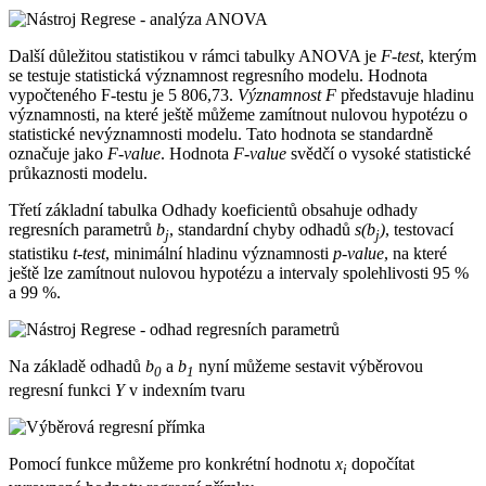
Další důležitou statistikou v rámci tabulky ANOVA je
F-test
, kterým
se testuje statistická významnost regresního modelu. Hodnota
vypočteného F-testu je 5 806,73.
Významnost F
představuje hladinu
významnosti, na které ještě můžeme zamítnout nulovou hypotézu o
statistické nevýznamnosti modelu. Tato hodnota se standardně
označuje jako
F-value
. Hodnota
F-value
svědčí o vysoké statistické
průkaznosti modelu.
Třetí základní tabulka
Odhady koeficientů
obsahuje odhady
regresních parametrů
b
, standardní chyby odhadů
s(b
)
, testovací
j
j
statistiku
t-test
, minimální hladinu významnosti
p-value
, na které
ještě lze zamítnout nulovou hypotézu a intervaly spolehlivosti 95 %
a 99 %.
Na základě odhadů
b
a
b
nyní můžeme sestavit výběrovou
0
1
regresní funkci
Y
v indexním tvaru
Pomocí funkce můžeme pro konkrétní hodnotu
x
dopočítat
i