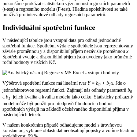
pokoušíme prokázat statistickou významnost regresních parametrů
(t-test) a regresního modelu (F-test). Hladina spolehlivosti se také
používá pro intervalové odhady regresních parametrů.
Individuální spotřební funkce
V následující tabulce jsou vstupní data pro odhad jednoduché
spotřební funkce. Spotřební výdaje spotřebitele jsou reprezentovány
závisle proměnnou
y
a disponibilní příjem nezávisle proměnnou
x
.
Spotřební výdaje a disponibilní příjem jsou uvedeny jako průměrné
roční hodnoty v tisících Kč.
Výběrová spotřební funkce má lineární tvar
Y = b
+ b
x
. Jde o
0
1
jednofaktorovou regresní funkci. Zajímají nás odhady parametrů
b
0
a
b
, jejich kvalita a kvalita modelu jako celku. Statisticky průkazný
1
model může být použit pro předpověď budoucích hodnot
spotřebních výdajů na základě očekávaného disponibilní příjmu v
následujících letech.
V našem konkrétním případě odhadujeme model s úrovňovou
konstantou, vybrané oblasti dat neobsahují popisky a volíme hladinu
spolehlivosti 99 %.