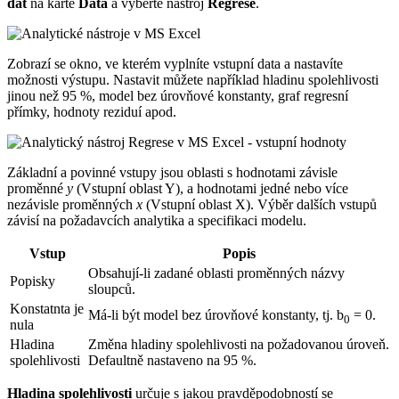
dat
na kartě
Data
a vyberte nástroj
Regrese
.
Zobrazí se okno, ve kterém vyplníte vstupní data a nastavíte
možnosti výstupu. Nastavit můžete například hladinu spolehlivosti
jinou než 95 %, model bez úrovňové konstanty, graf regresní
přímky, hodnoty reziduí apod.
Základní a povinné vstupy jsou oblasti s hodnotami závisle
proměnné
y
(Vstupní oblast Y), a hodnotami jedné nebo více
nezávisle proměnných
x
(Vstupní oblast X). Výběr dalších vstupů
závisí na požadavcích analytika a specifikaci modelu.
Vstup
Popis
Obsahují-li zadané oblasti proměnných názvy
Popisky
sloupců.
Konstatnta je
Má-li být model bez úrovňové konstanty, tj. b
= 0.
0
nula
Hladina
Změna hladiny spolehlivosti na požadovanou úroveň.
spolehlivosti
Defaultně nastaveno na 95 %.
Hladina spolehlivosti
určuje s jakou pravděpodobností se