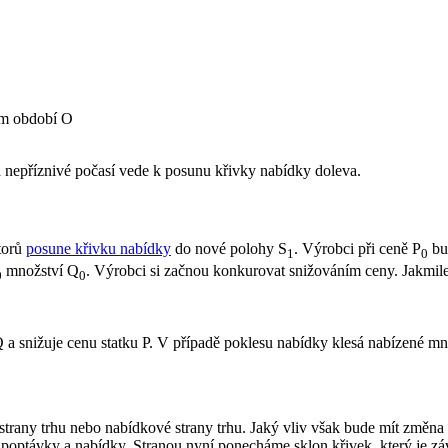
ím období O
a nepříznivé počasí vede k posunu křivky nabídky doleva.
torů
posune křivku nabídky
do nové polohy S
. Výrobci při ceně P
bud
1
0
množství Q
. Výrobci si začnou konkurovat snižováním ceny. Jakmile
0
0
 a snižuje cenu statku P. V případě poklesu nabídky klesá nabízené mno
 strany trhu nebo nabídkové strany trhu. Jaký vliv však bude mít změn
poptávky a nabídky. Stranou nyní ponecháme sklon křivek, který je závi