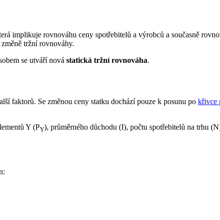
která implikuje rovnováhu ceny spotřebitelů a výrobců a současně rov
e změně tržní rovnováhy.
ůsobem se utváří nová
statická tržní rovnováha
.
další faktorů. Se změnou ceny statku dochází pouze k posunu po
křivce
plementů Y (P
), průměrného důchodu (I), počtu spotřebitelů na trhu (N)
Y
n: