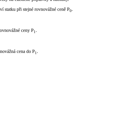
í statku při stejné rovnovážné ceně P
.
0
rovnovážné ceny P
.
1
vnovážná cena do P
.
1