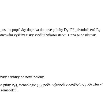
 k posunu poptávky doprava do nové polohy D
. Při původní ceně P
1
0
motivováni vyššími zisky zvyšují výrobu statku. Cena bude růst tak
křivky nabídky do nové polohy.
na půdy P
), technologie (T), počtu výrobců v odvětví (N), očekávání
E
u zemědělců.