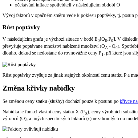
očekávání inflace spotřebiteli v následujícím období O
Vývoj faktorů v opačném směru vede k poklesu poptávky, tj. posun p
Růst poptávky
V následujícím grafu je výchozí situace v bodě E
[Q
,P
]. V důsled
0
0
0
převyšuje poptávane množství nabízené množství (Q
- Q
). Spotřeb
A
0
dlouho, dokud se nedostane do rovnovážné ceny P
, při které jsou 
1
Růst poptávky zvyšuje za jinak stejných okolností cenu statku P a m
Změna křivky nabídky
Se změnou ceny statku (služby) dochází pouze k posunu po
křivce n
Nabídka je funkcí vlastní ceny statku X (P
), ceny výrobních substitu
X
výrobců (O), a jiných specifických faktorů (ε) nezahrnutých do model