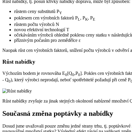
Růst nabídky, tj. posun křivky nabídky doprava, může být způsoben:
růstem ceny substitutů P
Y
poklesem cen výrobních faktorů P
, P
, P
L
K
E
růstem počtu výrobců N
novou efektivní technologií T
očekáváním výrobců ohledně poklesu ceny statku v následujíc
příznivým počasím pro zemědělce ε
Naopak růst cen výrobních faktorů, snížení počtu výrobců v odvětví 
Růst nabídky
Výchozím bodem je rovnováha E
[Q
,P
]. Pokles cen výrobních fak
0
0
0
- Q
), který výrobci neprodají, neboť spotřebitelé požadují při ceně P
0
Růst nabídky zvyšuje za jinak stejných okolností nabízené množství Q
Současná změna poptávky a nabídky
Dosud jsme uvažovali pouze změnu jedné strany trhu, tj. poptávkové
rovnovážné množství statku? Výsledný efekt závisí na velikosti změn 