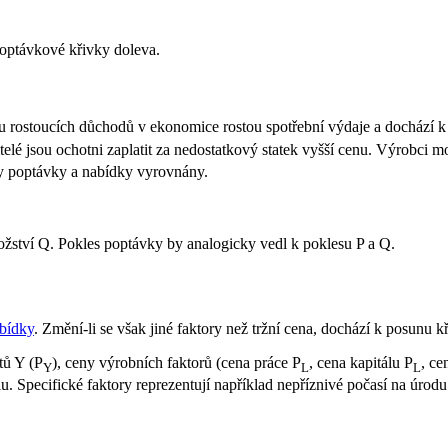
optávkové křivky doleva.
ku rostoucích důchodů v ekonomice rostou spotřební výdaje a dochází
itelé jsou ochotni zaplatit za nedostatkový statek vyšší cenu. Výrobci 
síly poptávky a nabídky vyrovnány.
nožství Q. Pokles poptávky by analogicky vedl k poklesu P a Q.
abídky
. Změní-li se však jiné faktory než tržní cena, dochází k posunu 
tů Y (P
), ceny výrobních faktorů (cena práce P
, cena kapitálu P
, ce
Y
L
L
u. Specifické faktory reprezentují například nepříznivé počasí na úrod