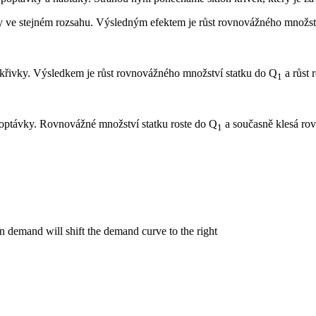
y ve stejném rozsahu. Výsledným efektem je růst rovnovážného množstv
křivky. Výsledkem je růst rovnovážného množství statku do Q
a růst 
1
optávky. Rovnovážné množství statku roste do Q
a současně klesá ro
1
n demand will shift the demand curve to the right