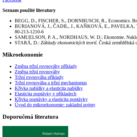
Seznam použité literatury
BEGG, D., FISCHER, S., DORNBUSCH, R., Economics. Briti
BURIANOVÁ, J., ČADIL, J., KAŇKOVÁ, E., PAVELKA, T
80-213-1210-6
SAMUELSON, P. A., NORDHAUS, W. D.: Ekonomie. Nakladate
STARÁ, D.:
Základy ekonomických teorií.
Česká zemědělská un
Mikroekonomie
Změna tržní rovnováhy příklady
Změna tržní rovnováhy
Tržní rovnováha příklady
Tržní rovnováha a tržní mechanismus
Křivka nabídky a elasticita nabídky
Elasticita poptávky v příkladech
Křivka poptávky a elasticita poptávky
Úvod do mikroekonomie: zakladní pojmy
Doporučená literatura