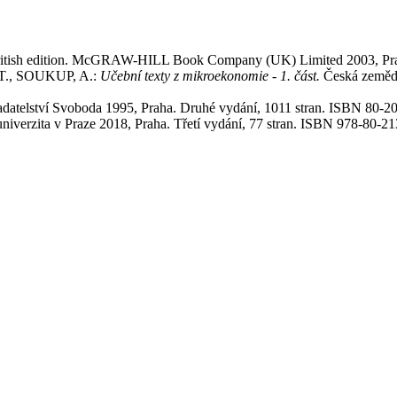
sh edition. McGRAW-HILL Book Company (UK) Limited 2003, Praha.
., SOUKUP, A.:
Učební texty z mikroekonomie - 1. část.
Česká zeměděl
lství Svoboda 1995, Praha. Druhé vydání, 1011 stran. ISBN 80-2
iverzita v Praze 2018, Praha. Třetí vydání, 77 stran. ISBN 978-80-2