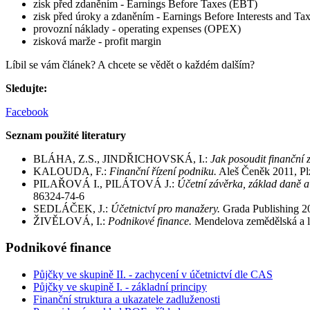
zisk před zdaněním - Earnings Before Taxes (EBT)
zisk před úroky a zdaněním - Earnings Before Interests and Ta
provozní náklady - operating expenses (OPEX)
zisková marže - profit margin
Líbil se vám článek? A chcete se vědět o každém dalším?
Sledujte:
Facebook
Seznam použité literatury
BLÁHA, Z.S., JINDŘICHOVSKÁ, I.:
Jak posoudit finanční z
KALOUDA, F.:
Finanční řízení podniku.
Aleš Čeněk 2011, Pl
PILAŘOVÁ I., PILÁTOVÁ J.:
Účetní závěrka, základ daně a
86324-74-6
SEDLÁČEK, J.:
Účetnictví pro manažery.
Grada Publishing 20
ŽIVĚLOVÁ, I.:
Podnikové finance.
Mendelova zemědělská a le
Podnikové finance
Půjčky ve skupině II. - zachycení v účetnictví dle CAS
Půjčky ve skupině I. - základní principy
Finanční struktura a ukazatele zadluženosti