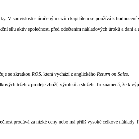
áky. V souvislosti s úročeným cizím kapitálem se používá k hodnocení 
ukční sílu aktiv společnosti před odečtením nákladových úroků a daní 
čuje se zkratkou
ROS
, která vychází z anglického
Return on Sales
.
kových tržeb z prodeje zboží, výrobků a služeb. To znamená, že k výpo
čnost prodává za nízké ceny nebo má příliš vysoké celkové náklady. Pr