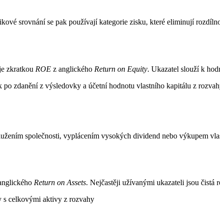
ikové srovnání se pak používají kategorie zisku, které eliminují rozdíl
uje zkratkou
ROE
z anglického
Return on Equity
. Ukazatel slouží k hod
k po zdanění z výsledovky a účetní hodnotu vlastního kapitálu z rozva
dlužením společnosti, vyplácením vysokých dividend nebo výkupem vlast
anglického
Return on Assets
. Nejčastěji užívanými ukazateli jsou čistá r
ky s celkovými aktivy z rozvahy