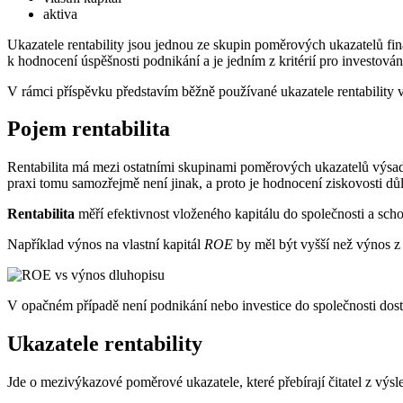
aktiva
Ukazatele rentability jsou jednou ze skupin poměrových ukazatelů fina
k hodnocení úspěšnosti podnikání a je jedním z kritérií pro investová
V rámci příspěvku představím běžně používané ukazatele rentability v jej
Pojem rentabilita
Rentabilita má mezi ostatními skupinami poměrových ukazatelů výsad
praxi tomu samozřejmě není jinak, a proto je hodnocení ziskovosti dů
Rentabilita
měří efektivnost vloženého kapitálu do společnosti a scho
Například výnos na vlastní kapitál
ROE
by měl být vyšší než výnos z 
V opačném případě není podnikání nebo investice do společnosti dost
Ukazatele rentability
Jde o mezivýkazové poměrové ukazatele, které přebírají čitatel z výs