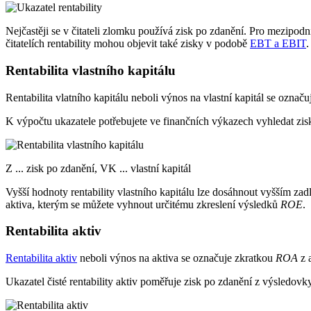
Nejčastěji se v čitateli zlomku používá zisk po zdanění. Pro mezipodn
čitatelích rentability mohou objevit také zisky v podobě
EBT a EBIT
.
Rentabilita vlastního kapitálu
Rentabilita vlatního kapitálu neboli výnos na vlastní kapitál se označ
K výpočtu ukazatele potřebujete ve finančních výkazech vyhledat zis
Z ... zisk po zdanění, VK ... vlastní kapitál
Vyšší hodnoty rentability vlastního kapitálu lze dosáhnout vyšším za
aktiva, kterým se můžete vyhnout určitému zkreslení výsledků
ROE
.
Rentabilita aktiv
Rentabilita aktiv
neboli výnos na aktiva se označuje zkratkou
ROA
z 
Ukazatel čisté rentability aktiv poměřuje zisk po zdanění z výsledov