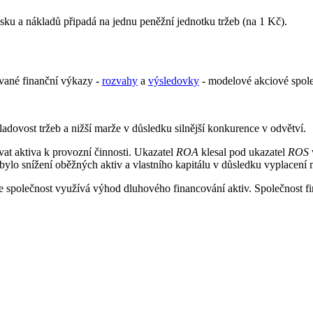
sku a nákladů připadá na jednu peněžní jednotku tržeb (na 1 Kč).
kované finanční výkazy -
rozvahy
a
výsledovky
- modelové akciové spole
adovost tržeb a nižší marže v důsledku silnější konkurence v odvětví.
at aktiva k provozní činnosti. Ukazatel
ROA
klesal pod ukazatel
ROS
ylo snížení oběžných aktiv a vlastního kapitálu v důsledku vyplacení
polečnost využívá výhod dluhového financování aktiv. Společnost fina