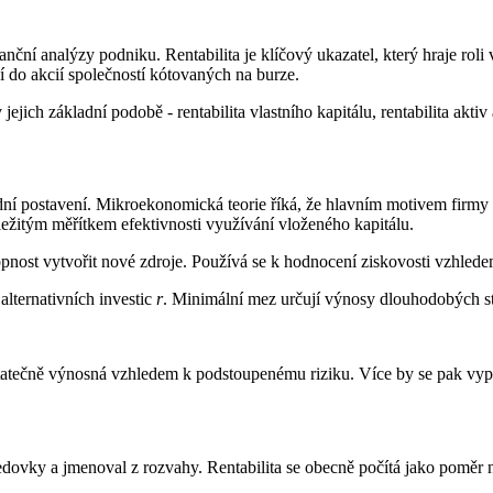
nční analýzy podniku. Rentabilita je klíčový ukazatel, který hraje rol
ní do akcií společností kótovaných na burze.
ich základní podobě - rentabilita vlastního kapitálu, rentabilita aktiv a
ní postavení. Mikroekonomická teorie říká, že hlavním motivem firmy 
ležitým měřítkem efektivnosti využívání vloženého kapitálu.
pnost vytvořit nové zdroje. Používá se k hodnocení ziskovosti vzhledem
alternativních investic
r
. Minimální mez určují výnosy dlouhodobých st
atečně výnosná vzhledem k podstoupenému riziku. Více by se pak vypla
ledovky a jmenoval z rozvahy. Rentabilita se obecně počítá jako poměr