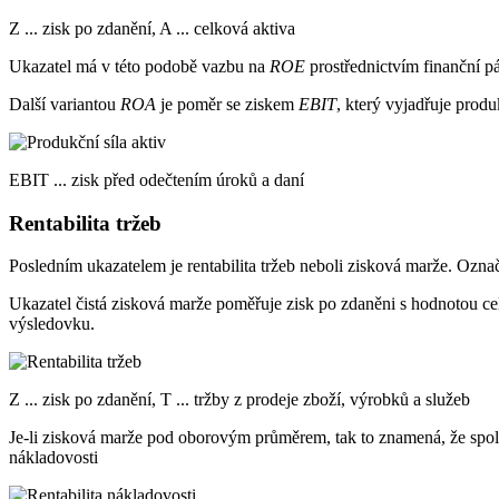
Z ... zisk po zdanění, A ... celková aktiva
Ukazatel má v této podobě vazbu na
ROE
prostřednictvím finanční p
Další variantou
ROA
je poměr se ziskem
EBIT
, který vyjadřuje prod
EBIT ... zisk před odečtením úroků a daní
Rentabilita tržeb
Posledním ukazatelem je rentabilita tržeb neboli zisková marže. Ozna
Ukazatel čistá zisková marže poměřuje zisk po zdaněni s hodnotou cel
výsledovku.
Z ... zisk po zdanění, T ... tržby z prodeje zboží, výrobků a služeb
Je-li zisková marže pod oborovým průměrem, tak to znamená, že spole
nákladovosti