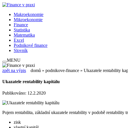
Makroekonomie
Mikroekonomie
Finance
Statistika
Matematika
Excel
Podnikové finance
Slovník
MENU
zpět na výpis
domů
»
podnikove-finance
» Ukazatele rentability kap
Ukazatele rentability kapitálu
Publikováno: 12.2.2020
Pojem rentabilita, základní ukazatele rentability v podobě rentability t
zisk
vlastní kapitál