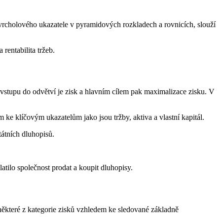
i vrcholového ukazatele v pyramidových rozkladech a rovnicích, slouží
 rentabilita tržeb.
vstupu do odvětví je zisk a hlavním cílem pak maximalizace zisku. V
 ke klíčovým ukazatelům jako jsou tržby, aktiva a vlastní kapitál.
átních dluhopisů.
tilo společnost prodat a koupit dluhopisy.
 některé z kategorie zisků vzhledem ke sledované základně