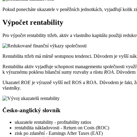
Pokud ponecháte ukazatele v peněžních jednotkách, vyjadřují kolik zi
Výpočet rentability
Pro výpočet rentability tržeb, aktiv a vlastního kapitálu použiji redu
Rentabilita tržeb má mírně sestupnou tendenci. Důvodem je vyšší nákl
Rentabilita aktiv vyjadřuje schopnost managementu společnosti využív
k výraznému poklesu bilanční sumy rozvahy a růstu
ROA
. Důvodem b
Ukazatel
ROE
je výrazně vyšší než ROS a ROA. Důvodem je fakt, že s
vlastníky.
Česko-anglický slovník
ukazatele rentability - profitability ratios
rentabilita nákladovosti - Return on Costs (ROC)
zisk po zdanění - Earnings After Taxes (EAT)