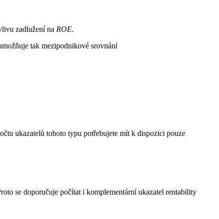
vlivu zadlužení na
ROE
.
a umožňuje tak mezipodnikové srovnání
čtu ukazatelů tohoto typu potřebujete mít k dispozici pouze
oto se doporučuje počítat i komplementární ukazatel rentability